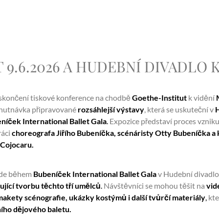
9.6.2026 A HUDEBNÍ DIVADLO KAR
skončení tiskové konference na chodbě
Goethe-Institut
k vidění
chutnávka připravované
rozsáhlejší výstavy
, která se uskuteční v
níček International Ballet Gala
.
Expozice představí proces vzniku
ráci
choreografa Jiřího Bubeníčka, scénáristy Otty Bubeníčka a
Cojocaru.
de během
Bubeníček International Ballet Gala
v Hudební divadlo
jící tvorbu těchto tří umělců
.
Návštěvníci se mohou těšit na
vid
akety scénografie, ukázky kostýmů i další tvůrčí materiály
,
kte
ího dějového baletu.