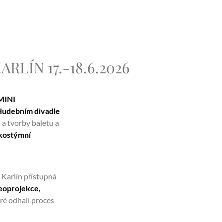
LÍN 17.-18.6.2026
MINI
Hudebním divadle
 a tvorby baletu a
 kostýmní
 Karlín přístupná
eoprojekce,
ré odhalí proces