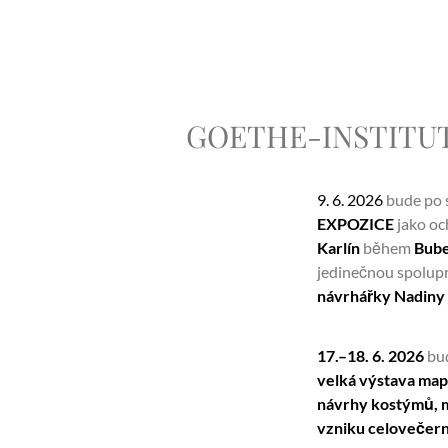
GOETHE-INSTITUT 
9. 6. 2026
bude po 
EXPOZICE
jako o
Karlín
během
Bube
jedinečnou spolup
návrhářky Nadiny 
17.–18. 6. 2026
bu
velká výstava mapu
návrhy kostýmů, m
vzniku celovečern